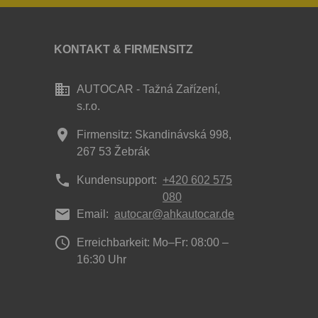
KONTAKT & FIRMENSITZ
business
AUTOCAR - Tažná Zařízení,
s.r.o.
place
Firmensitz: Skandinávská 998,
267 53 Žebrák
phone
Kundensupport:
+420 602 575
080
mail
Email:
autocar@ahkautocar.de
access_time
Erreichbarkeit: Mo–Fr: 08:00 –
16:30 Uhr