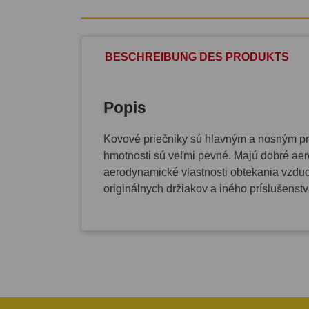
BESCHREIBUNG DES PRODUKTS
Popis
Kovové priečniky sú hlavným a nosným prv
hmotnosti sú veľmi pevné. Majú dobré aero
aerodynamické vlastnosti obtekania vzduc
originálnych držiakov a iného príslušenst