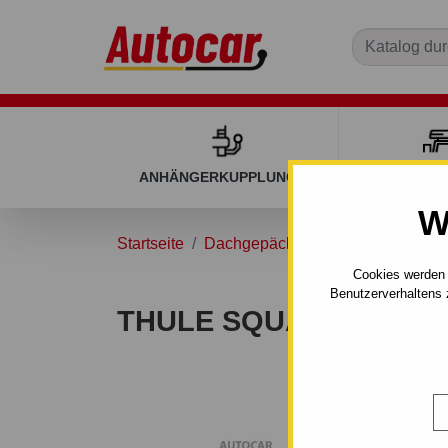
ANHÄNGERKUPPLUNGEN
DACHGEP
W
Startseite
Dachgepäckträger
Dachgepäckt
Cookies werden 
Benutzerverhaltens 
THULE SQUAREBAR 712