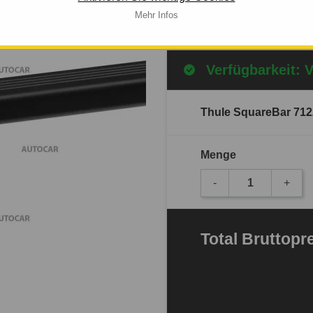
Mehr Infos
Mehr Infos
Verfügbarkeit: 
Thule SquareBar 712
Menge
-
+
Total
Bruttopr