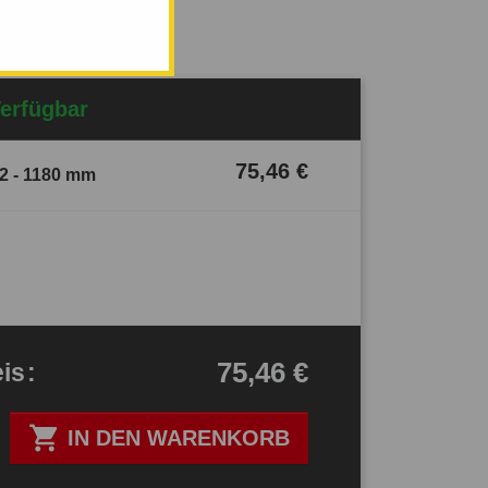
Verfügbar
75,46 €
2 - 1180 mm
75,46 €
eis
:

IN DEN WARENKORB