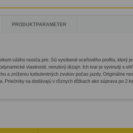
PRODUKTPARAMETER
kom vášho nosiča pre. Sú vyrobené oceľového profilu, ktorý je
dynamické vlastnosti, nerušivý dizajn. Ich tvar je vyvinutý s o
hu a zníženiu turbulentných zvukov počas jazdy. Originálne no
va. Priečniky sa dodávajú v rôznych dĺžkach ako súprava po 2 ks