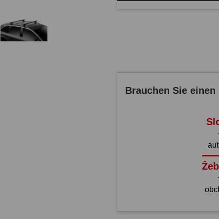
Brauchen Sie einen 
Sl
au
Žeb
obc