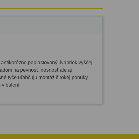
 antikorózne poplastovaný. Napriek vyššej
hľadom na pevnosť, nosnosť ale aj
sné tyče uľahčujú montáž širokej ponuky
 v balení.