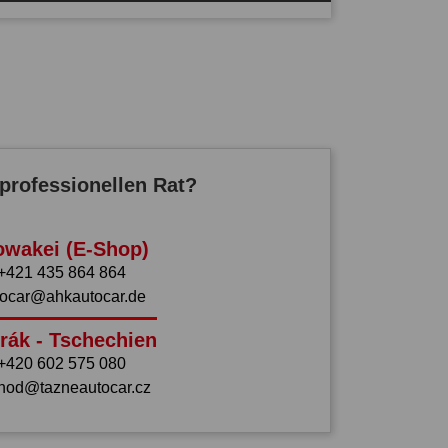
professionellen Rat?
owakei (E-Shop)
+421 435 864 864
tocar@ahkautocar.de
rák - Tschechien
+420 602 575 080
hod@tazneautocar.cz