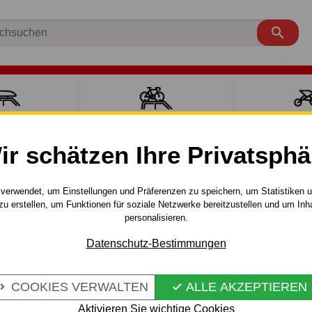

ÄCKTRÄGER
FAHRRADTRÄGER
SPORT MI
ir schätzen Ihre Privatsphä
räger
Zubehörteile
Thule
Dachgepäckträger
Thule Sq
verwendet, um Einstellungen und Präferenzen zu speichern, um Statistiken 
zu erstellen, um Funktionen für soziale Netzwerke bereitzustellen und um Inh
2 - 1180 MM
personalisieren.
Artikel-Nr.:
TH/7122
Kovové priečniky sú hlavným
Datenschutz-Bestimmungen
vyrobené oceľového profilu, k
vyššej hmotnosti sú veľmi pe
COOKIES VERWALTEN
ALLE AKZEPTIEREN


nerušivý dizajn.
Aktivieren Sie wichtige Cookies