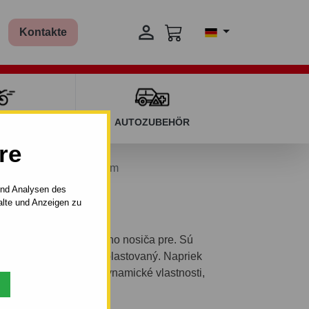

Kontakte
T KINDERN
AUTOZUBEHÖR
re
uareBar 7122 - 1180 mm
und Analysen des
alte und Anzeigen zu
 a nosným prvkom vášho nosiča pre. Sú
torý je antikorózne poplastovaný. Napriek
vné. Majú dobré aerodynamické vlastnosti,