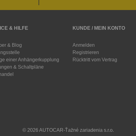
ICE & HILFE
KUNDE / MEIN KONTO
ber & Blog
Anmelden
ngsstelle
Registrieren
ge einer Anhängerkupplung
Rücktritt vom Vertrag
ungen & Schaltpläne
handel
© 2026 AUTOCAR-Ťažné zariadenia s.r.o.