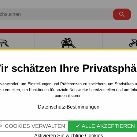

ÄCKTRÄGER
FAHRRADTRÄGER
SPORT MI
ir schätzen Ihre Privatsphä
räger
Skoda
Fabia II 2007/-
Stahl Dachträger für FABIA 
verwendet, um Einstellungen und Präferenzen zu speichern, um Statistiken 
zu erstellen, um Funktionen für soziale Netzwerke bereitzustellen und um Inh
ÜR FABIA 5
personalisieren.
Artikel-Nr.:
1452kov/7123/75
Eines der besten Racks auf 
Datenschutz-Bestimmungen
Mehr Infos
COOKIES VERWALTEN
ALLE AKZEPTIEREN


Aktivieren Sie wichtige Cookies