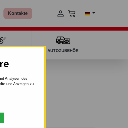

Kontakte
T KINDERN
AUTOZUBEHÖR
re
5 dv 2007
und Analysen des
alte und Anzeigen zu
4
dem Dach.