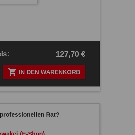
127,70 €
eis
:

IN DEN WARENKORB
professionellen Rat?
owakei (E-Shop)