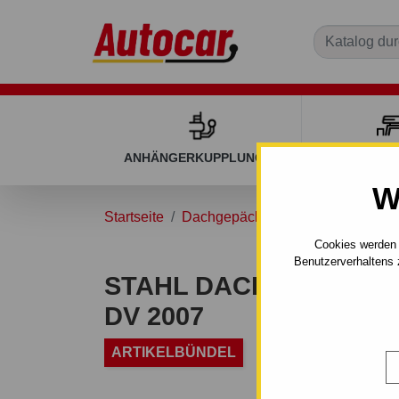
ANHÄNGERKUPPLUNGEN
DACHGEP
W
Startseite
Dachgepäckträger
Dachgepäckt
Cookies werden 
Benutzerverhaltens 
STAHL DACHTRÄGER F
DV 2007
ARTIKELBÜNDEL