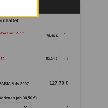
Verfügbar
inhaltet
eBar Evo 127cm
x
75,46 €
1
1452
52,24 €
x 1
127,70 €
 FABIA 5 dv 2007
erkstatt (ab
30,50 €
)
-