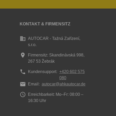
KONTAKT & FIRMENSITZ
business
AUTOCAR - Tažná Zařízení,
s.r.o.
place
Firmensitz: Skandinávská 998,
267 53 Žebrák
phone
Kundensupport:
+420 602 575
080
mail
Email:
autocar@ahkautocar.de
access_time
Erreichbarkeit: Mo–Fr: 08:00 –
16:30 Uhr