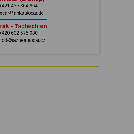
+421 435 864 864
tocar@ahkautocar.de
rák - Tschechien
+420 602 575 080
hod@tazneautocar.cz