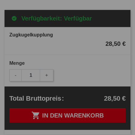
Verfügbarkeit: Verfügbar
Zugkugelkupplung
28,50 €
Menge
-
+
28,50 €
Total
Bruttopreis
:

IN DEN WARENKORB