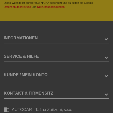
Diese Website ist durch reCAPTCHA geschützt und es gelten die Google-
Datenschutzerklärung
und
Nutzungsbedingungen
.
INFORMATIONEN
SERVICE & HILFE
KUNDE / MEIN KONTO
KONTAKT & FIRMENSITZ
business
AUTOCAR - Tažná Zařízení, s.r.o.