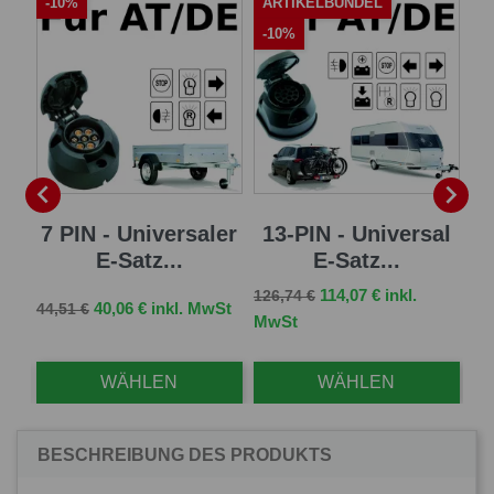
-10%
ARTIKELBÜNDEL
A
-10%
-


sal
7 PIN - Universaler
13-PIN - Universal
13
E-Satz...
E-Satz...
Verkaufspreis
Preis
114,07 € inkl.
126,74 €
Verkaufspreis
Preis
Ve
St
40,06 € inkl. MwSt
44,51 €
96,
MwSt
WÄHLEN
WÄHLEN
BESCHREIBUNG DES PRODUKTS