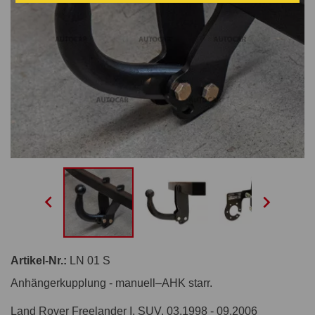


Artikel-Nr.:
LN 01 S
Anhängerkupplung - manuell–AHK starr.
Land Rover Freelander I, SUV. 03.1998 - 09.2006