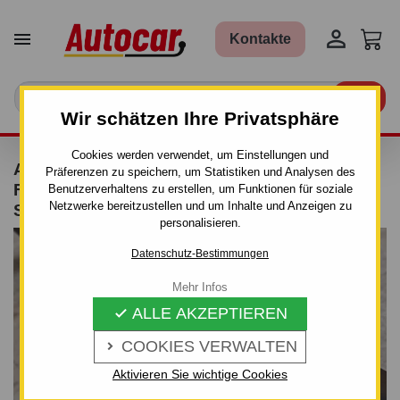


Kontakte

Wir schätzen Ihre Privatsphäre
Cookies werden verwendet, um Einstellungen und
ANHÄNGERKUPPLUNG FÜR LANDROVER
Präferenzen zu speichern, um Statistiken und Analysen des
FREELANDER I. - LN - MANUALL–AHK
Benutzerverhaltens zu erstellen, um Funktionen für soziale
Netzwerke bereitzustellen und um Inhalte und Anzeigen zu
STARR
personalisieren.
Datenschutz-Bestimmungen
Mehr Infos
ALLE AKZEPTIEREN

COOKIES VERWALTEN

Aktivieren Sie wichtige Cookies