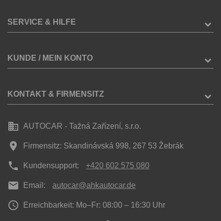
SERVICE & HILFE
KUNDE / MEIN KONTO
KONTAKT & FIRMENSITZ
business
AUTOCAR - Tažná Zařízení, s.r.o.
place
Firmensitz: Skandinávská 998, 267 53 Žebrák
phone
Kundensupport:
+420 602 575 080
mail
Email:
autocar@ahkautocar.de
access_time
Erreichbarkeit: Mo–Fr: 08:00 – 16:30 Uhr