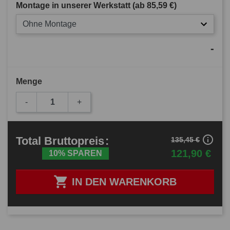
Montage in unserer Werkstatt (ab
85,59 €
)
Ohne Montage
-
Menge
-
+
info_outline
Total
Bruttopreis
:
135,45 €
121,90 €
10% SPAREN

IN DEN WARENKORB