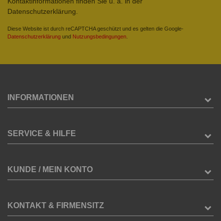
Kontaktinformationen finden Sie u. a. in der
Datenschutzerklärung.
Diese Website ist durch reCAPTCHA geschützt und es gelten die Google-
Datenschutzerklärung
und
Nutzungsbedingungen
.
INFORMATIONEN
SERVICE & HILFE
KUNDE / MEIN KONTO
KONTAKT & FIRMENSITZ