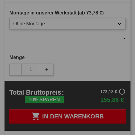
Montage in unserer Werkstatt (ab
73,78 €
)
Ohne Montage
-
Menge
-
+
info_outline
Total
Bruttopreis
:
173,18 €
155,86 €
10% SPAREN

IN DEN WARENKORB