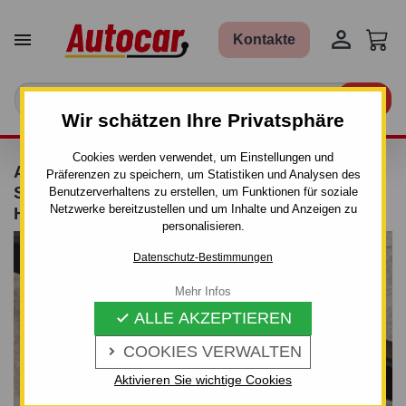


Kontakte

Wir schätzen Ihre Privatsphäre
Cookies werden verwendet, um Einstellungen und
ANHÄNGERKUPPLUNG FÜR SKODA FABIA I
Präferenzen zu speichern, um Statistiken und Analysen des
STUFENHECK (SEDAN) – ABNEHMBARES
Benutzerverhaltens zu erstellen, um Funktionen für soziale
Netzwerke bereitzustellen und um Inhalte und Anzeigen zu
HEBELSYSTEM
personalisieren.
Datenschutz-Bestimmungen
Mehr Infos
ALLE AKZEPTIEREN

COOKIES VERWALTEN

Aktivieren Sie wichtige Cookies