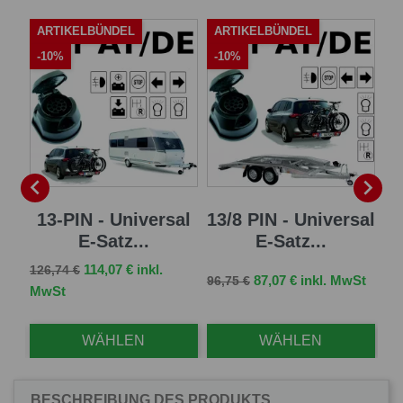
ARTIKELBÜNDEL
ARTIKELBÜNDEL
-
-10%
-10%


er
13-PIN - Universal
13/8 PIN - Universal
7
E-Satz...
E-Satz...
Verkaufspreis
Preis
114,07 € inkl.
126,74 €
Verkaufspreis
Preis
Ve
St
87,07 € inkl. MwSt
96,75 €
44,
MwSt
WÄHLEN
WÄHLEN
BESCHREIBUNG DES PRODUKTS