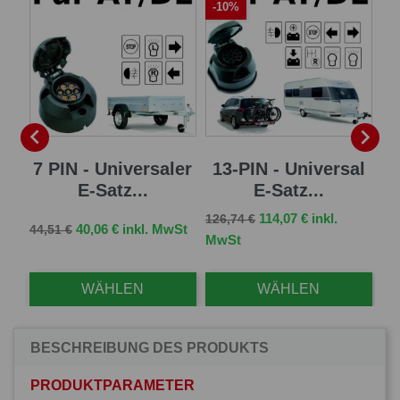
-10%
-


sal
7 PIN - Universaler
13-PIN - Universal
13
E-Satz...
E-Satz...
Verkaufspreis
Preis
114,07 € inkl.
126,74 €
Verkaufspreis
Preis
Ve
St
40,06 € inkl. MwSt
44,51 €
96,
MwSt
WÄHLEN
WÄHLEN
BESCHREIBUNG DES PRODUKTS
PRODUKTPARAMETER