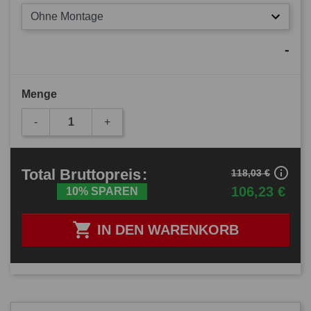
Ohne Montage
-
Menge
-
+
info_outline
Total
Bruttopreis
:
118,03 €
106,23 €
10% SPAREN

IN DEN WARENKORB