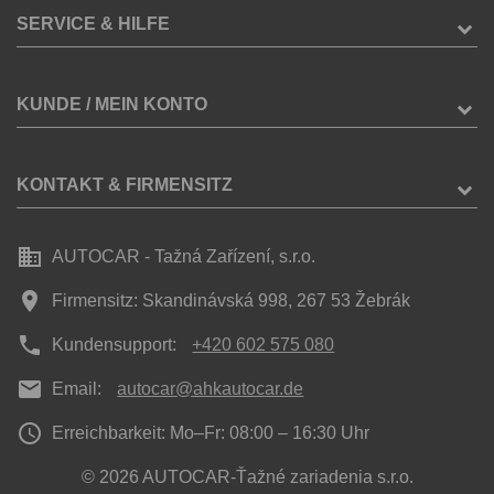
SERVICE & HILFE
KUNDE / MEIN KONTO
KONTAKT & FIRMENSITZ
business
AUTOCAR - Tažná Zařízení, s.r.o.
place
Firmensitz: Skandinávská 998, 267 53 Žebrák
phone
Kundensupport:
+420 602 575 080
mail
Email:
autocar@ahkautocar.de
access_time
Erreichbarkeit: Mo–Fr: 08:00 – 16:30 Uhr
© 2026 AUTOCAR-Ťažné zariadenia s.r.o.