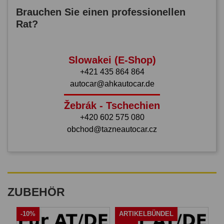
Brauchen Sie einen professionellen
Rat?
Slowakei (E-Shop)
+421 435 864 864
autocar@ahkautocar.de
Žebrák - Tschechien
+420 602 575 080
obchod@tazneautocar.cz
ZUBEHÖR
-10%
ARTIKELBÜNDEL
A