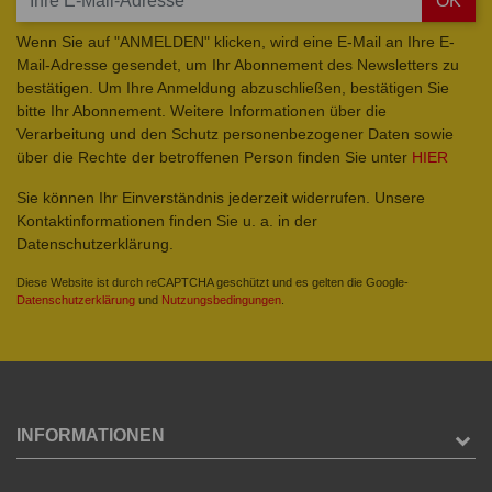
OK
Wenn Sie auf "ANMELDEN" klicken, wird eine E-Mail an Ihre E-
Mail-Adresse gesendet, um Ihr Abonnement des Newsletters zu
bestätigen. Um Ihre Anmeldung abzuschließen, bestätigen Sie
bitte Ihr Abonnement. Weitere Informationen über die
Verarbeitung und den Schutz personenbezogener Daten sowie
über die Rechte der betroffenen Person finden Sie unter
HIER
Sie können Ihr Einverständnis jederzeit widerrufen. Unsere
Kontaktinformationen finden Sie u. a. in der
Datenschutzerklärung.
Diese Website ist durch reCAPTCHA geschützt und es gelten die Google-
Datenschutzerklärung
und
Nutzungsbedingungen
.
INFORMATIONEN