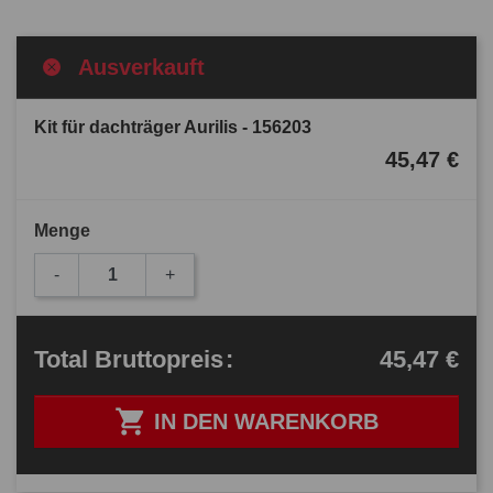
Ausverkauft
Kit für dachträger Aurilis - 156203
45,47 €
Menge
-
+
45,47 €
Total
Bruttopreis
:

IN DEN WARENKORB