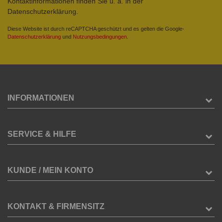
Kontaktinformationen finden Sie u. a. in der
Datenschutzerklärung.
Diese Website ist durch reCAPTCHA geschützt und es gelten die Google-
Datenschutzerklärung
und
Nutzungsbedingungen
.
INFORMATIONEN
SERVICE & HILFE
KUNDE / MEIN KONTO
KONTAKT & FIRMENSITZ