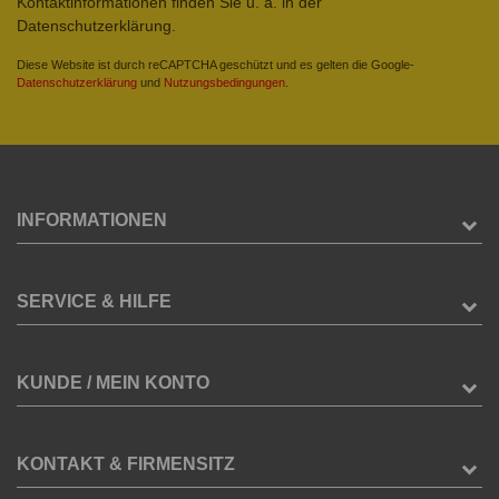
Kontaktinformationen finden Sie u. a. in der
Datenschutzerklärung.
Diese Website ist durch reCAPTCHA geschützt und es gelten die Google-
Datenschutzerklärung
und
Nutzungsbedingungen
.
INFORMATIONEN
SERVICE & HILFE
KUNDE / MEIN KONTO
KONTAKT & FIRMENSITZ