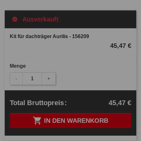
Ausverkauft
Kit für dachträger Aurilis - 156209
45,47 €
Menge
-
+
45,47 €
Total
Bruttopreis
:

IN DEN WARENKORB