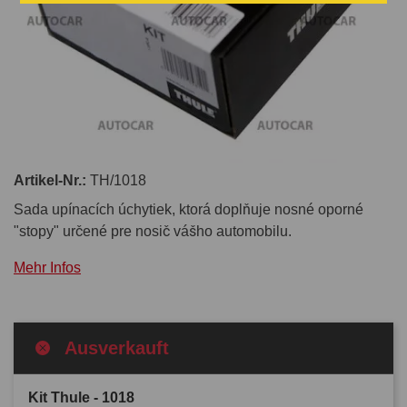
Artikel-Nr.:
TH/1018
Sada upínacích úchytiek, ktorá doplňuje nosné oporné
"stopy" určené pre nosič vášho automobilu.
Mehr Infos
Ausverkauft
Kit Thule - 1018