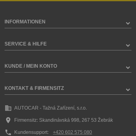
INFORMATIONEN
SERVICE & HILFE
KUNDE / MEIN KONTO
KONTAKT & FIRMENSITZ
business
AUTOCAR - Tažná Zařízení, s.r.o.
place
Firmensitz: Skandinávská 998, 267 53 Žebrák
phone
Kundensupport:
+420 602 575 080