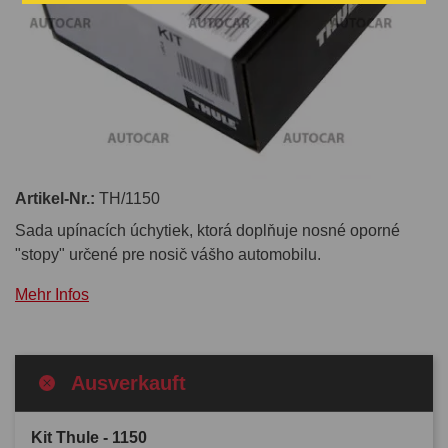
Artikel-Nr.:
TH/1150
Sada upínacích úchytiek, ktorá doplňuje nosné oporné
"stopy" určené pre nosič vášho automobilu.
Mehr Infos
Ausverkauft
Kit Thule - 1150