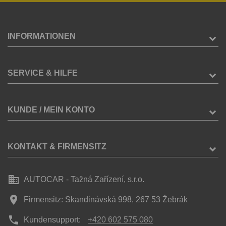
INFORMATIONEN
SERVICE & HILFE
KUNDE / MEIN KONTO
KONTAKT & FIRMENSITZ
business
AUTOCAR - Tažná Zařízení, s.r.o.
place
Firmensitz: Skandinávská 998, 267 53 Žebrák
phone
Kundensupport:
+420 602 575 080