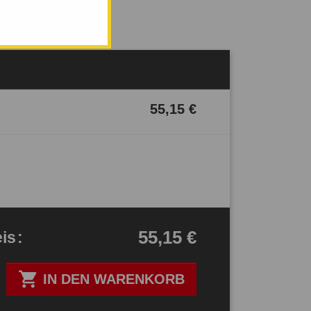
55,15 €
55,15 €
eis
:

IN DEN WARENKORB