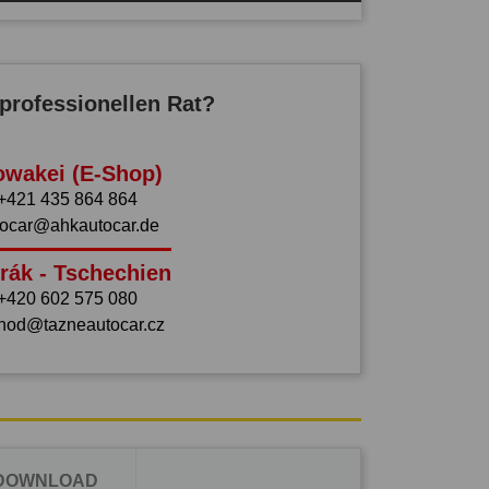
professionellen Rat?
owakei (E-Shop)
+421 435 864 864
tocar@ahkautocar.de
rák - Tschechien
+420 602 575 080
hod@tazneautocar.cz
 DOWNLOAD