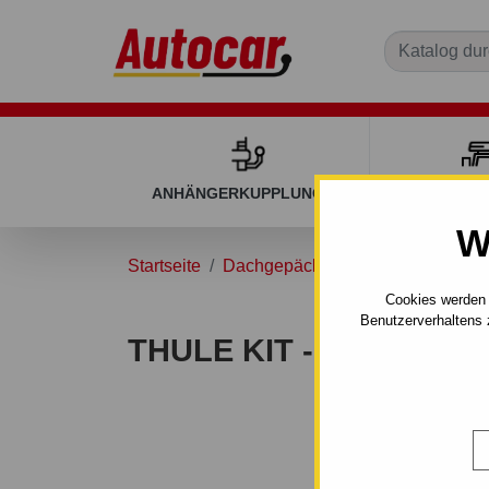
ANHÄNGERKUPPLUNGEN
DACHGEP
W
Startseite
Dachgepäckträger
Dachgepäckt
Cookies werden 
Benutzerverhaltens 
THULE KIT - 5009