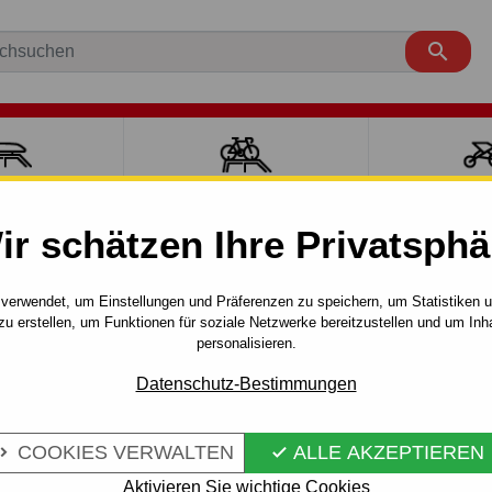

ÄCKTRÄGER
FAHRRADTRÄGER
SPORT MI
ir schätzen Ihre Privatsphä
räger
Zubehörteile
Thule
Montage - Kit
Thule Kit - 50
verwendet, um Einstellungen und Präferenzen zu speichern, um Statistiken 
zu erstellen, um Funktionen für soziale Netzwerke bereitzustellen und um Inh
personalisieren.
Artikel-Nr.:
TH/5009
Das originale
THULE 5009 M
Datenschutz-Bestimmungen
konzipiert. Das Set enthält v
Kombination mit den passend
COOKIES VERWALTEN
ALLE AKZEPTIEREN


THULE Dachträgers ermöglic
Aktivieren Sie wichtige Cookies