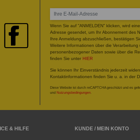
Wenn Sie auf "ANMELDEN" klicken, wird eine 
Adresse gesendet, um Ihr Abonnement des Ne
Ihre Anmeldung abzuschließen, bestätigen Si
Weitere Informationen über die Verarbeitung
personenbezogener Daten sowie über die Rec
finden Sie unter
HIER
Sie können Ihr Einverständnis jederzeit wide
Kontaktinformationen finden Sie u. a. in der 
Diese Website ist durch reCAPTCHA geschützt und es gelt
und
Nutzungsbedingungen
.
ICE & HILFE
KUNDE / MEIN KONTO