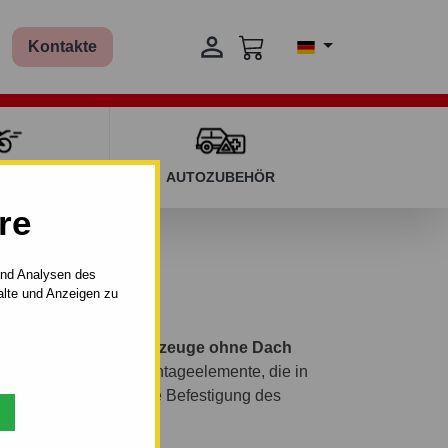

Kontakte
T KINDERN
AUTOZUBEHÖR
re
09
und Analysen des
alte und Anzeigen zu
ontageset
ist für
Fahrzeuge ohne Dach
ier präzise geformte Montageelemente, die in
en Füßen eine sichere Befestigung des
hen.