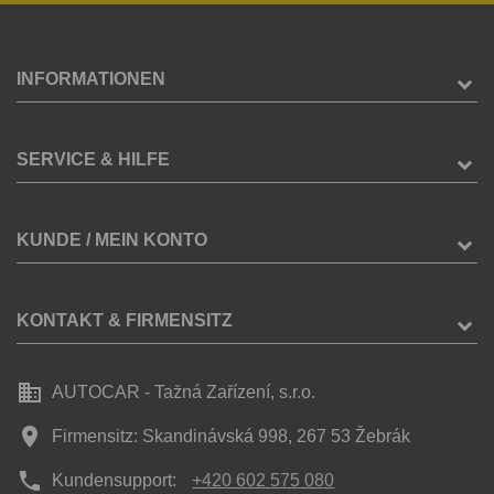
INFORMATIONEN
SERVICE & HILFE
KUNDE / MEIN KONTO
KONTAKT & FIRMENSITZ
business
AUTOCAR - Tažná Zařízení, s.r.o.
place
Firmensitz: Skandinávská 998, 267 53 Žebrák
phone
Kundensupport:
+420 602 575 080