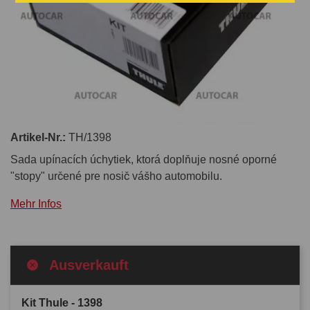
Artikel-Nr.:
TH/1398
Sada upínacích úchytiek, ktorá doplňuje nosné oporné
"stopy" určené pre nosič vášho automobilu.
Mehr Infos
Ausverkauft
Kit Thule - 1398