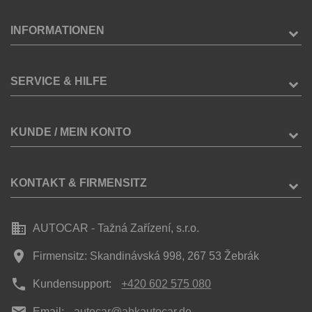
INFORMATIONEN
SERVICE & HILFE
KUNDE / MEIN KONTO
KONTAKT & FIRMENSITZ
business
AUTOCAR - Tažná Zařízení, s.r.o.
place
Firmensitz: Skandinávská 998, 267 53 Žebrák
phone
Kundensupport:
+420 602 575 080
mail
Email:
autocar@ahkautocar.de