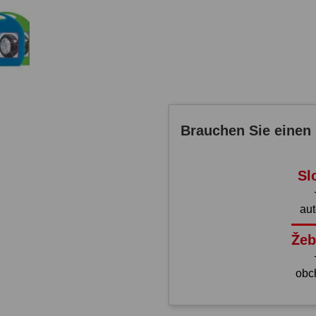
Brauchen Sie einen 
Sl
au
Žeb
obc