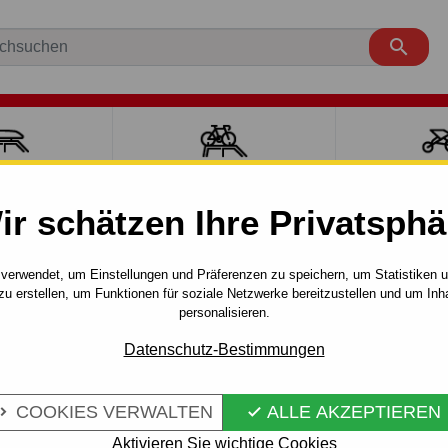

ÄCKTRÄGER
FAHRRADTRÄGER
SPORT MI
ir schätzen Ihre Privatsphä
chneeketten für PKW
Schneeketten für Reifengröße R13
T
verwendet, um Einstellungen und Präferenzen zu speichern, um Statistiken 
zu erstellen, um Funktionen für soziale Netzwerke bereitzustellen und um Inh
KA - SKIPASS
personalisieren.
Artikel-Nr.:
S/SKIP 60
Standardkette, irregulär rau
Datenschutz-Bestimmungen
Mehr Infos
COOKIES VERWALTEN
ALLE AKZEPTIEREN


Aktivieren Sie wichtige Cookies