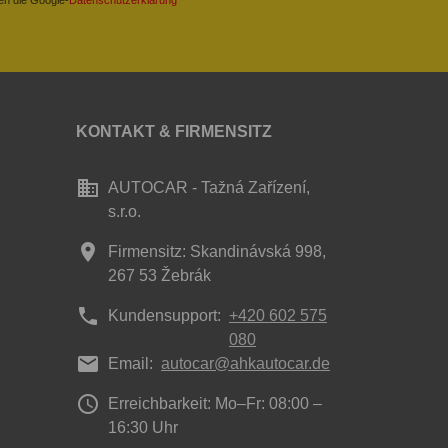
KONTAKT & FIRMENSITZ
business
AUTOCAR - Tažná Zařízení,
s.r.o.
place
Firmensitz: Skandinávská 998,
267 53 Žebrák
phone
Kundensupport:
+420 602 575
080
mail
Email:
autocar@ahkautocar.de
access_time
Erreichbarkeit: Mo–Fr: 08:00 –
16:30 Uhr