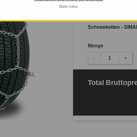
Mehr Infos
Verfügbarkeit: 
Schneeketten - SIMA
Menge
-
+
Total
Bruttopr