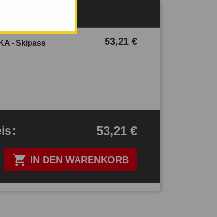
Verfügbar
53,21 €
KA - Skipass
53,21 €
eis
:

IN DEN WARENKORB