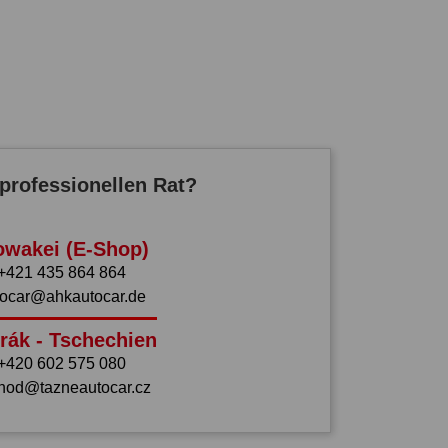
professionellen Rat?
owakei (E-Shop)
+421 435 864 864
tocar@ahkautocar.de
rák - Tschechien
+420 602 575 080
hod@tazneautocar.cz