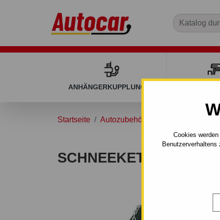
ANHÄNGERKUPPLUNGEN
DACHGEP
W
Startseite
Autozubehör
Schneeketten
S
Cookies werden 
Benutzerverhaltens 
SCHNEEKETTEN - SIMA