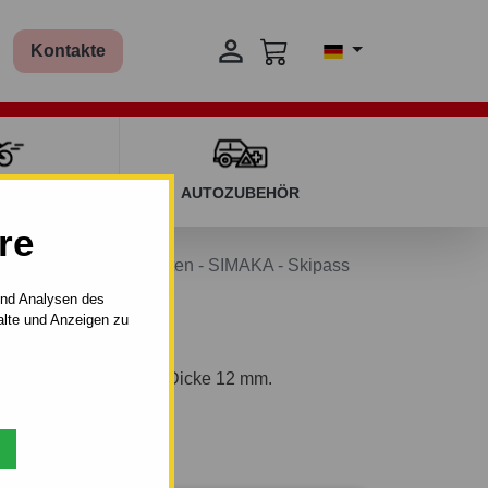

Kontakte
T KINDERN
AUTOZUBEHÖR
re
ypen 560
Schneeketten - SIMAKA - Skipass
und Analysen des
alte und Anzeigen zu
tenförmigem Muster mit Dicke 12 mm.