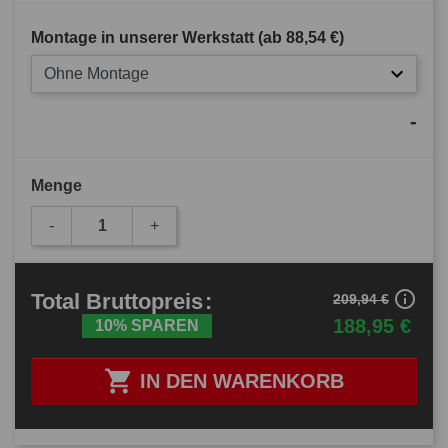
Montage in unserer Werkstatt (ab
88,54 €
)
Ohne Montage
-
Menge
-
+
info_outline
Total
Bruttopreis
:
209,94 €
188,95 €
10% SPAREN

IN DEN WARENKORB