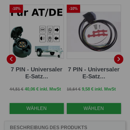
-10%
-10%
A
-


sal
7 PIN - Universaler
7 PIN - Universaler
1
E-Satz...
E-Satz...
Ve
126
Verkaufspreis
Preis
Verkaufspreis
Preis
St
40,06 € inkl. MwSt
9,58 € inkl. MwSt
44,51 €
10,64 €
Mw
WÄHLEN
WÄHLEN
BESCHREIBUNG DES PRODUKTS