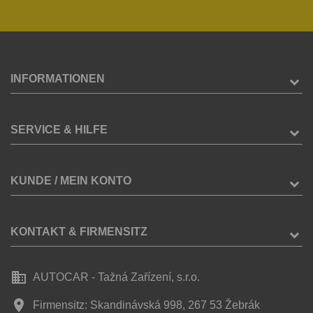
INFORMATIONEN
SERVICE & HILFE
KUNDE / MEIN KONTO
KONTAKT & FIRMENSITZ
business
AUTOCAR - Tažná Zařízení, s.r.o.
place
Firmensitz: Skandinávská 998, 267 53 Žebrák