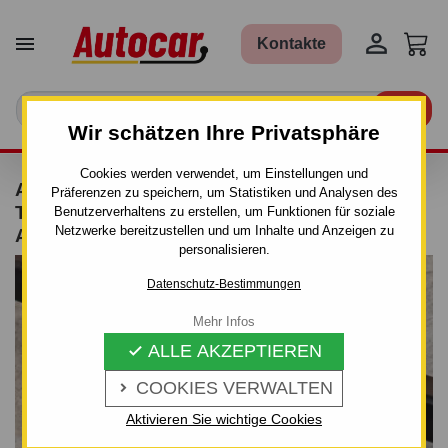


Kontakte

Wir schätzen Ihre Privatsphäre
Cookies werden verwendet, um Einstellungen und
ANHÄNGERKUPPLUNG FÜR NISSAN X-
Präferenzen zu speichern, um Statistiken und Analysen des
TRAIL - 4X4, 5-TÜRIG T30 - AUTOMAT–AHK
Benutzerverhaltens zu erstellen, um Funktionen für soziale
Netzwerke bereitzustellen und um Inhalte und Anzeigen zu
ABNEHMBAR - VON 2001 BIS 2007
personalisieren.
Datenschutz-Bestimmungen
Mehr Infos
ALLE AKZEPTIEREN

COOKIES VERWALTEN

Aktivieren Sie wichtige Cookies