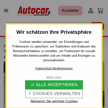


Kontakte

Wir schätzen Ihre Privatsphäre
Cookies werden verwendet, um Einstellungen und
ANHÄNGERKUPPLUNG FÜR NISSAN X-
Präferenzen zu speichern, um Statistiken und Analysen des
TRAIL - 5-TÜRIG T31 - AUTOMAT–AHK
Benutzerverhaltens zu erstellen, um Funktionen für soziale
Netzwerke bereitzustellen und um Inhalte und Anzeigen zu
ABNEHMBAR - VON 2007
personalisieren.
Datenschutz-Bestimmungen
Mehr Infos
ALLE AKZEPTIEREN

COOKIES VERWALTEN

Aktivieren Sie wichtige Cookies