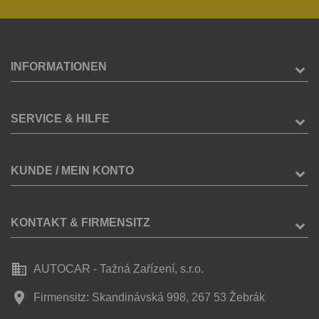
INFORMATIONEN
SERVICE & HILFE
KUNDE / MEIN KONTO
KONTAKT & FIRMENSITZ
business
AUTOCAR - Tažná Zařízení, s.r.o.
place
Firmensitz: Skandinávská 998, 267 53 Žebrák