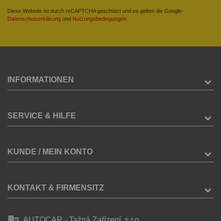
Diese Website ist durch reCAPTCHA geschützt und es gelten die Google-
Datenschutzerklärung
und
Nutzungsbedingungen
.
INFORMATIONEN
SERVICE & HILFE
KUNDE / MEIN KONTO
KONTAKT & FIRMENSITZ
business
AUTOCAR - Tažná Zařízení, s.r.o.