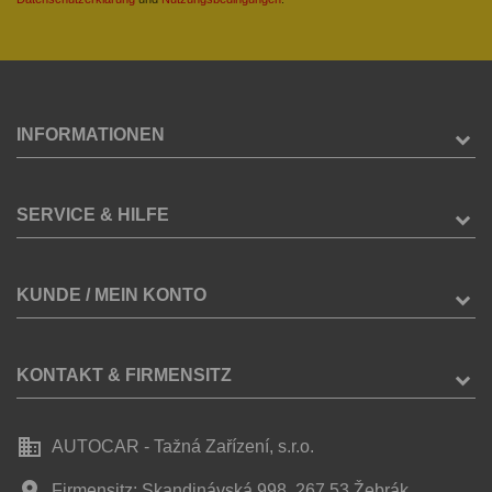
INFORMATIONEN
SERVICE & HILFE
KUNDE / MEIN KONTO
KONTAKT & FIRMENSITZ
business
AUTOCAR - Tažná Zařízení, s.r.o.
place
Firmensitz: Skandinávská 998, 267 53 Žebrák