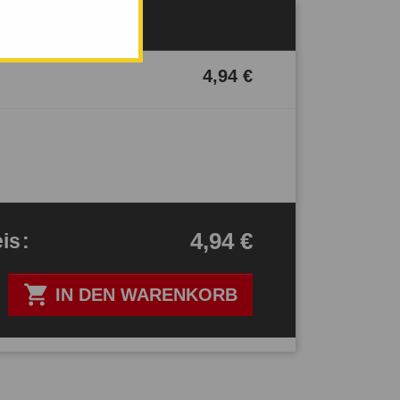
Verfügbar
4,94 €
4,94 €
eis
:

IN DEN WARENKORB