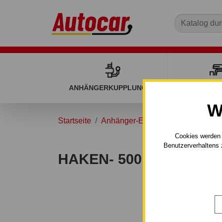
ANHÄNGERKUPPLUNGEN
DACHGEP
W
Startseite
Anhänger-Ersatzteile
Spanngurt
Cookies werden 
Benutzerverhaltens 
HAKEN- 500 KG