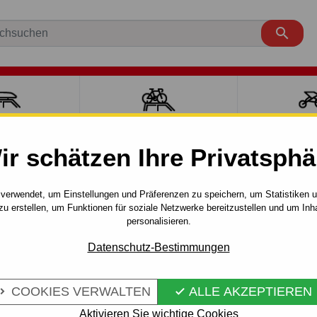

ÄCKTRÄGER
FAHRRADTRÄGER
SPORT MI
ir schätzen Ihre Privatsphä
e und Zurrgurte
Zurrgurte Ersatzteile
Haken- 500 kg
verwendet, um Einstellungen und Präferenzen zu speichern, um Statistiken 
zu erstellen, um Funktionen für soziale Netzwerke bereitzustellen und um Inh
personalisieren.
Artikel-Nr.:
hak 500
Ersatzhaken für Spanngurte
Datenschutz-Bestimmungen
Mehr Infos
COOKIES VERWALTEN
ALLE AKZEPTIEREN


Aktivieren Sie wichtige Cookies