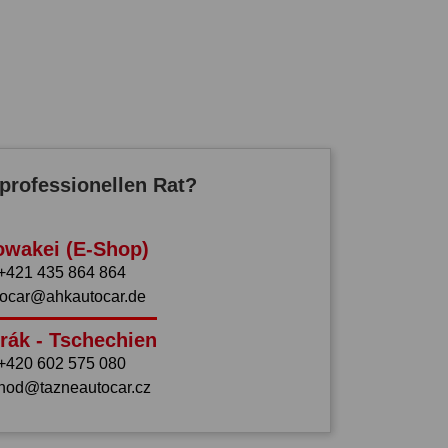
professionellen Rat?
owakei (E-Shop)
+421 435 864 864
tocar@ahkautocar.de
rák - Tschechien
+420 602 575 080
hod@tazneautocar.cz