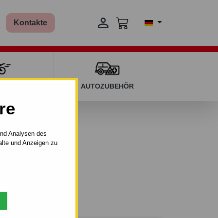

Kontakte
T KINDERN
AUTOZUBEHÖR
re
und Analysen des
alte und Anzeigen zu