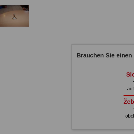
Brauchen Sie einen 
Sl
au
Žeb
obc