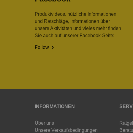
Produktvideos, nützliche Informationen
und Ratschläge, Informationen über
unsere Aktivitäten und vieles mehr finden
Sie auch auf unserer Facebook-Seite:

Follow
INFORMATIONEN
SERV
Über uns
Ratge
Unsere Verkaufsbedingungen
Beratu