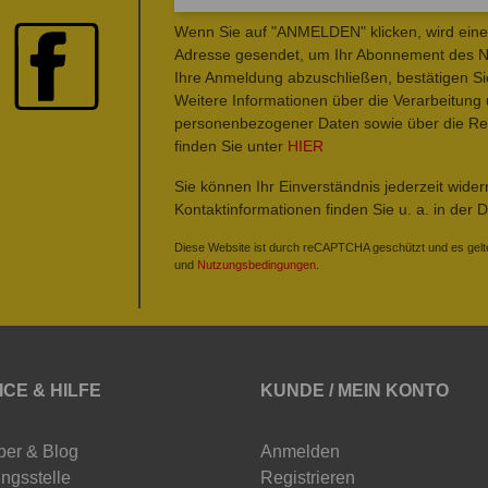
Wenn Sie auf "ANMELDEN" klicken, wird eine 
Adresse gesendet, um Ihr Abonnement des Ne
Ihre Anmeldung abzuschließen, bestätigen Si
Weitere Informationen über die Verarbeitung
personenbezogener Daten sowie über die Rec
finden Sie unter
HIER
Sie können Ihr Einverständnis jederzeit wide
Kontaktinformationen finden Sie u. a. in der 
Diese Website ist durch reCAPTCHA geschützt und es gelt
und
Nutzungsbedingungen
.
ICE & HILFE
KUNDE / MEIN KONTO
ber & Blog
Anmelden
ngsstelle
Registrieren