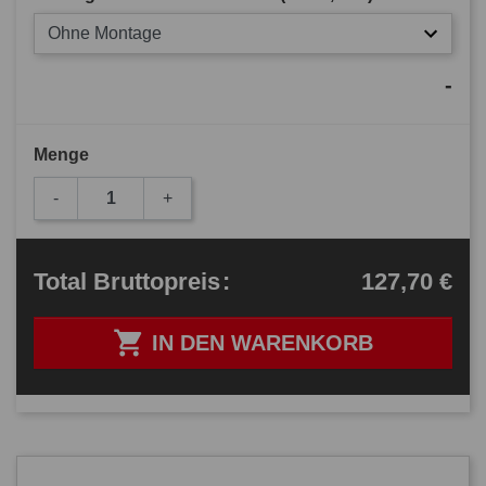
Ohne Montage
-
Menge
-
+
127,70 €
Total
Bruttopreis
:

IN DEN WARENKORB