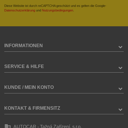
Diese Website ist durch reCAPTCHA geschützt und es gelten die Google-
Datenschutzerklärung
und
Nutzungsbedingungen
.
INFORMATIONEN
SERVICE & HILFE
KUNDE / MEIN KONTO
KONTAKT & FIRMENSITZ
business
AUTOCAR - Tažná Zařízení, s.r.o.