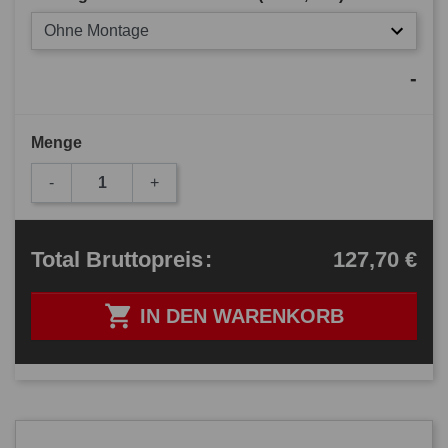
Ohne Montage
-
Menge
-
+
127,70 €
Total
Bruttopreis
:

IN DEN WARENKORB